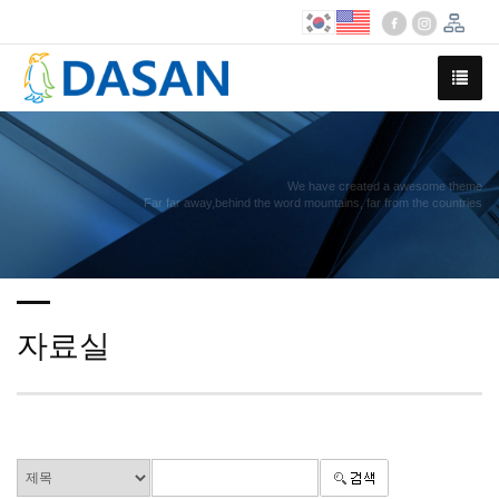
We have created a awesome theme
Far far away,behind the word mountains, far from the countries
자료실