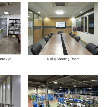
hnology
회의실 Meeting Room