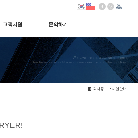
고객지원
문의하기
We have created a awesome theme
Far far away,behind the word mountains, far from the countries
회사정보 > 시설안내
DRYER!