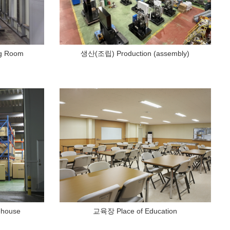
g Room
생산(조립) Production (assembly)
house
교육장 Place of Education