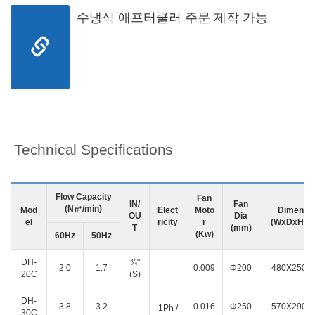
수냉식 애프터쿨러 주문 제작 가능
Technical Specifications
Flow Capacity
Fan
IN/
Fan
(N㎥/min)
Mod
Elect
Moto
Dimensi
OU
Dia
el
ricity
r
(WxDxH(m
T
(mm)
(Kw)
60Hz
50Hz
DH-
¾"
2.0
1.7
0.009
Φ200
480X250X
20C
(S)
DH-
3.8
3.2
0.016
Φ250
570X290X
1Ph /
30C