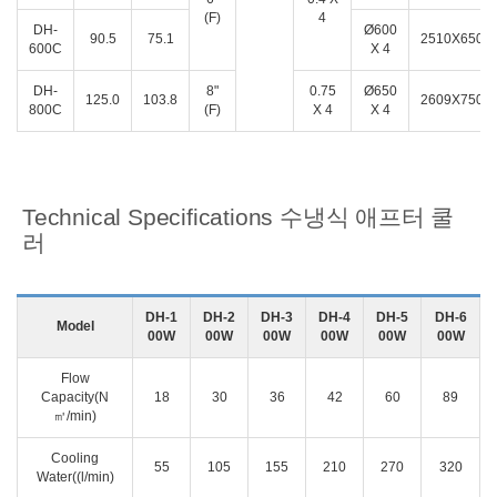
(F)
4
DH-
Ø600
90.5
75.1
2510X650X
600C
X 4
DH-
8"
0.75
Ø650
125.0
103.8
2609X750X
800C
(F)
X 4
X 4
Technical Specifications 수냉식 애프터 쿨
러
DH-1
DH-2
DH-3
DH-4
DH-5
DH-6
Model
00W
00W
00W
00W
00W
00W
Flow
Capacity(N
18
30
36
42
60
89
㎥/min)
Cooling
55
105
155
210
270
320
Water((l/min)