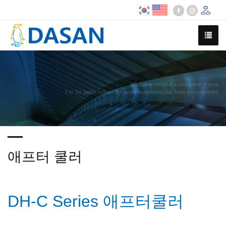
We have created a awesome theme
Far far away,behind the word mountains, far from the countries
애프터 쿨러
DH-C Series 애프터쿨러