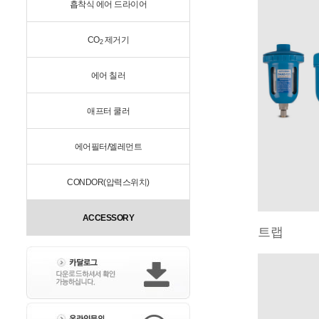
흡착식 에어 드라이어
CO
제거기
2
에어 칠러
애프터 쿨러
에어필터/엘레먼트
CONDOR(압력스위치)
ACCESSORY
트랩