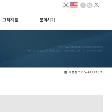
고객지원
문의하기
We have created a awesome theme
Far far away,behind the word mountains, far from the countries
제품정보 > ACCESSORY