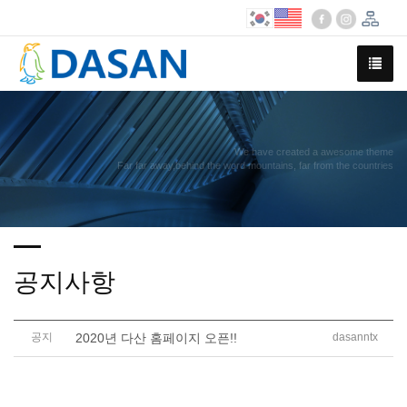
We have created a awesome theme
Far far away,behind the word mountains, far from the countries
공지사항
공지
2020년 다산 홈페이지 오픈!!
dasanntx