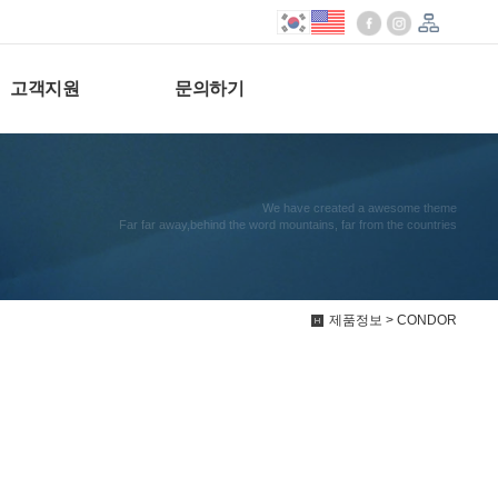
고객지원
문의하기
We have created a awesome theme
Far far away,behind the word mountains, far from the countries
제품정보 > CONDOR