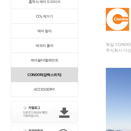
흡착식 에어 드라이어
CO
제거기
2
에어 칠러
독일 COND
애프터 쿨러
주식회사 다산은
에어필터/엘레먼트
CONDOR(압력스위치)
ACCESSORY