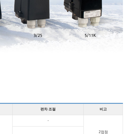
편차 조절
비고
-
2접점