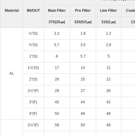
Material
IIN/OUT
Main Filter
Pre Filter
Line Filter
Coale
370(20㎛)
320(5/3㎛)
310(1㎛)
13
½"(S)
2.2
1.8
1.2
¾"(S)
5.7
3.5
2.8
1"(S)
8
5.7
5
1½"(S)
17
14
11
AL
2"(S)
26
25
22
2½"(F)
28
27
26
3"(F)
45
44
42
4"(F)
50
49
48
2½"(F)
58
50
48