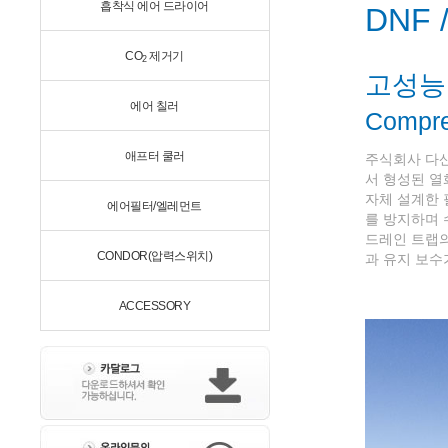
흡착식 에어 드라이어
DNF 
CO
제거기
2
고성능
에어 칠러
Compres
애프터 쿨러
주식회사 다
서 형성된 열
자체 설계한 
에어필터/엘레먼트
를 방지하며 
드레인 트랩의
CONDOR(압력스위치)
과 유지 보수
ACCESSORY