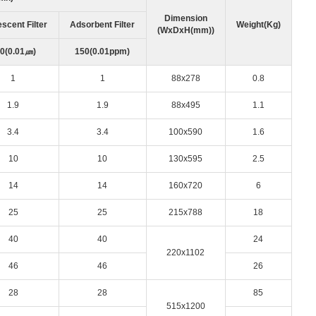
Dimension
scent Filter
Adsorbent Filter
Weight(Kg)
(WxDxH(mm))
0(0.01㎛)
150(0.01ppm)
1
1
88x278
0.8
1.9
1.9
88x495
1.1
3.4
3.4
100x590
1.6
10
10
130x595
2.5
14
14
160x720
6
25
25
215x788
18
40
40
24
220x1102
46
46
26
28
28
85
515x1200