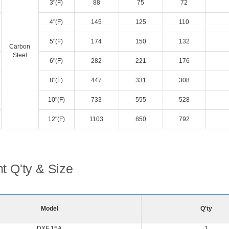
3"(F)
88
75
72
4"(F)
145
125
110
5"(F)
174
150
132
Carbon
Steel
6"(F)
282
221
176
8"(F)
447
331
308
10"(F)
733
555
528
12"(F)
1103
850
792
t Q'ty & Size
Model
Q'ty
DXF 15A
1