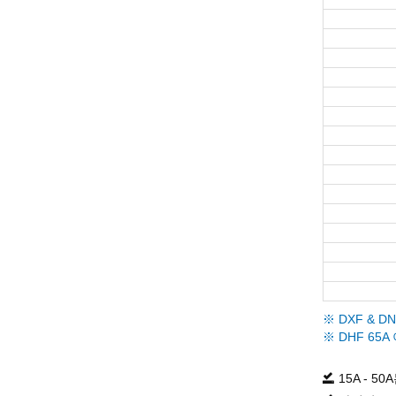
※ DXF & D
※ DHF 6
15A - 50A