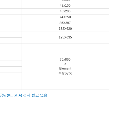
48x150
48x200
74X250
85X397
132X620
125X635
75x860
X
Element
수량(Q'ty)
보건공단(KOSHA) 검사 필요 없음