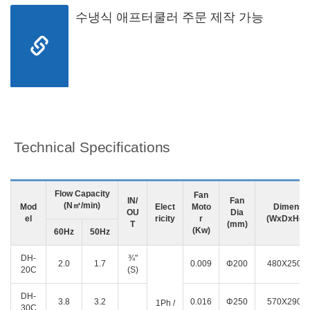
수냉식 애프터쿨러 주문 제작 가능
Technical Specifications
Flow Capacity
Fan
IN/
Fan
(N㎥/min)
Mod
Elect
Moto
Dimensi
OU
Dia
el
ricity
r
(WxDxH(m
T
(mm)
(Kw)
60Hz
50Hz
DH-
¾"
2.0
1.7
0.009
Φ200
480X250X
20C
(S)
DH-
3.8
3.2
0.016
Φ250
570X290X
1Ph /
30C