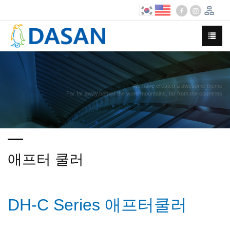
We have created a awesome theme
Far far away,behind the word mountains, far from the countries
애프터 쿨러
DH-C Series 애프터쿨러