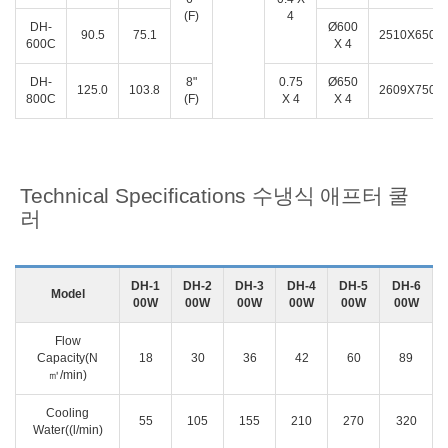
(F)
4
DH-
Ø600
90.5
75.1
2510X650X
600C
X 4
DH-
8"
0.75
Ø650
125.0
103.8
2609X750X
800C
(F)
X 4
X 4
Technical Specifications 수냉식 애프터 쿨
러
DH-1
DH-2
DH-3
DH-4
DH-5
DH-6
Model
00W
00W
00W
00W
00W
00W
Flow
Capacity(N
18
30
36
42
60
89
㎥/min)
Cooling
55
105
155
210
270
320
Water((l/min)